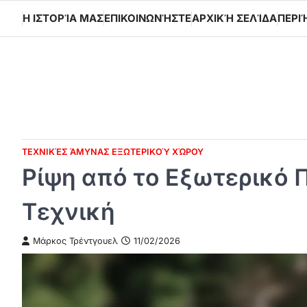
Skip
Η ΙΣΤΟΡΊΑ ΜΑΣ
ΕΠΙΚΟΙΝΩΝΉΣΤΕ
ΑΡΧΙΚΉ ΣΕΛΊΔΑ
ΠΕΡΙ
to
content
ΤΕΧΝΙΚΈΣ ΆΜΥΝΑΣ ΕΞΩΤΕΡΙΚΟΎ ΧΏΡΟΥ
Ρίψη από το Εξωτερικό Π
Τεχνική
Μάρκος Τρέντγουελ
11/02/2026