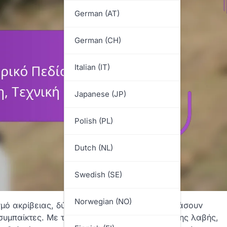
German (AT)
German (CH)
Italian (IT)
Japanese (JP)
Polish (PL)
Dutch (NL)
Swedish (SE)
Norwegian (NO)
μό ακρίβειας, δύναμης και τεχνικής για να φτάσουν
συμπαίκτες. Με την κατάκτηση της μηχανικής της λαβής,