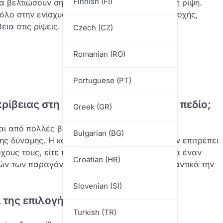
Finnish (FI)
να βελτιώσουν σημαντικά την απόδοσή τους στη ρίψη.
όλο στην ενίσχυση της μυϊκής δύναμης και αντοχής,
ια στις ρίψεις.
Czech (CZ)
Romanian (RO)
Portuguese (PT)
κρίβειας στη ρίψη από το εξωτερικό πεδίο;
Greek (GR)
ται από πολλές βασικές συνιστώσες,
Bulgarian (BG)
ης δύναμης. Η κατάκτηση αυτών των στοιχείων επιτρέπει
υς τους, είτε πρόκειται για μια βάση είτε για έναν
Croatian (HR)
ών των παραγόντων μπορεί να βελτιώσει σημαντικά την
Slovenian (SI)
 της επιλογής στόχου
Turkish (TR)